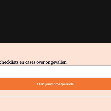
checklists en cases over ongevallen.
waar VMN media voor staat. Op gebruik van deze site zijn de volge
Start jouw proefperiode