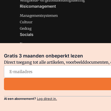
Veiligheids- en gezondheidssignalering
Risicomanagement
Managementsystemen
Cultuur
Gedrag
Socials
X
LinkedIn
Gratis 3 maanden onbeperkt lezen
Facebook
Direct toegang tot alle artikelen, voorbeelddocumenten, 
Arbo is onderdeel van VMN media. Lees in
ons manifest
en
Privacy en Cookie beleid
|
Privacy instellingen
Al een abonnement?
Log direct in.