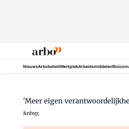
Nieuws
Arbobeleid
Werkplek
Arbeidsmiddelen
Risicom
'Meer eigen verantwoordelijkhei
&nbsp;