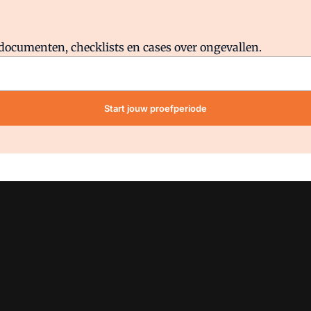
Al abonnee?
Log direct in.
lddocumenten, checklists en cases over ongevallen.
Start jouw proefperiode