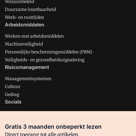
Verzuimbeleid
Duurzame inzetbaarheid
Werk- en rusttijden
Arbeidsmiddelen
Werken met arbeidsmiddelen
Machineveiligheid
Persoonlijke beschermingsmiddelen (PBM)
Veiligheids- en gezondheidssignalering
Risicomanagement
Managementsystemen
Cultuur
Gedrag
Socials
X
LinkedIn
Gratis 3 maanden onbeperkt lezen
Facebook
Direct toegang tot alle artikelen,