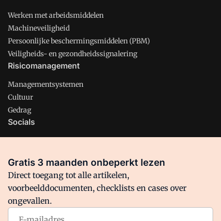
Werken met arbeidsmiddelen
Machineveiligheid
Persoonlijke beschermingsmiddelen (PBM)
Veiligheids- en gezondheidssignalering
Risicomanagement
Managementsystemen
Cultuur
Gedrag
Socials
X
LinkedIn
Gratis 3 maanden onbeperkt lezen
Facebook
Direct toegang tot alle artikelen,
voorbeelddocumenten, checklists en cases over
ongevallen.
Arbo is onderdeel van VMN media. Lees in
ons manifest
waar