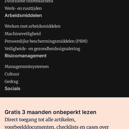
Duurzame inzetbaarheid
Werk- en rusttijden
Arbeidsmiddelen
Werken met arbeidsmiddelen
Machineveiligheid
Persoonlijke beschermingsmiddelen (PBM)
Veiligheids- en gezondheidssignalering
Risicomanagement
Managementsystemen
Cultuur
Gedrag
Socials
X
LinkedIn
Gratis 3 maanden onbeperkt lezen
Facebook
Direct toegang tot alle artikelen,
voorbeelddocumenten, checklists en cases over