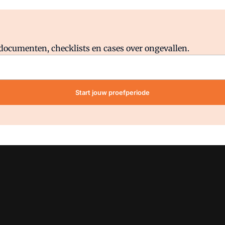
Al abonnee?
Log direct in.
lddocumenten, checklists en cases over ongevallen.
Start jouw proefperiode