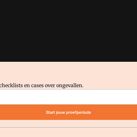
checklists en cases over ongevallen.
waar VMN media voor staat. Op gebruik van deze site zijn de volge
Start jouw proefperiode