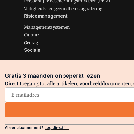
Persoonlijke beschermingsmiddelen (PBM)
Veiligheids- en gezondheidssignalering
Risicomanagement
Managementsystemen
Cultuur
Gedrag
Socials
X
LinkedIn
Gratis 3 maanden onbeperkt lezen
Facebook
Direct toegang tot alle artikelen, voorbeelddocumenten, 
Arbo is onderdeel van VMN media. Lees in
ons manifest
en
Privacy en Cookie beleid
|
Privacy instellingen
Al een abonnement?
Log direct in.