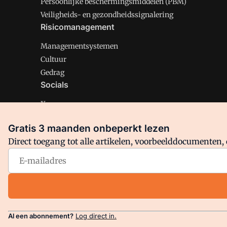
Persoonlijke beschermingsmiddelen (PBM)
Veiligheids- en gezondheidssignalering
Risicomanagement
Managementsystemen
Cultuur
Gedrag
Socials
X
LinkedIn
Gratis 3 maanden onbeperkt lezen
Facebook
Direct toegang tot alle artikelen, voorbeelddocumenten, 
Arbo is onderdeel van VMN media. Lees in
ons manifest
en
Privacy en Cookie beleid
|
Privacy instellingen
Al een abonnement?
Log direct in.