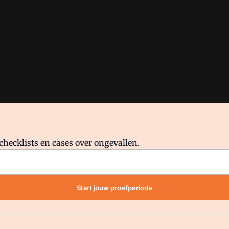
checklists en cases over ongevallen.
waar VMN media voor staat. Op gebruik van deze site zijn de volge
Start jouw proefperiode