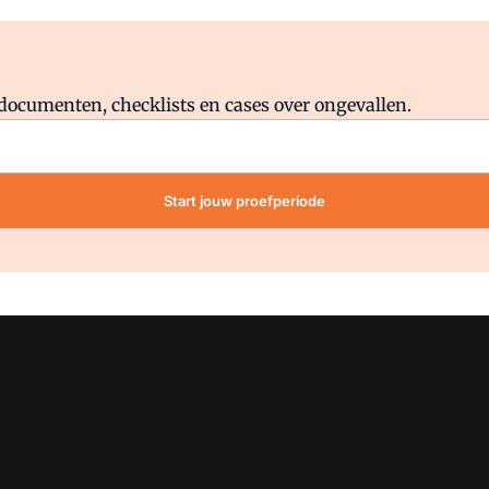
Al abonnee?
Log direct in.
lddocumenten, checklists en cases over ongevallen.
Start jouw proefperiode