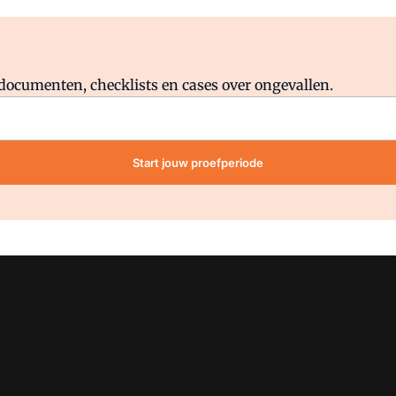
Al abonnee?
Log direct in.
lddocumenten, checklists en cases over ongevallen.
Start jouw proefperiode