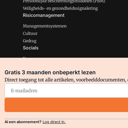
Persoonlijke beschermingsmiddelen (PBM)
Veiligheids- en gezondheidssignalering
Risicomanagement
Managementsystemen
Cultuur
Gedrag
Socials
X
LinkedIn
Gratis 3 maanden onbeperkt lezen
Facebook
Direct toegang tot alle artikelen, voorbeelddocumenten, 
Arbo is onderdeel van VMN media. Lees in
ons manifest
en
Privacy en Cookie beleid
|
Privacy instellingen
Al een abonnement?
Log direct in.