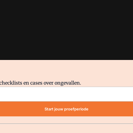
checklists en cases over ongevallen.
waar VMN media voor staat. Op gebruik van deze site zijn de volge
Start jouw proefperiode