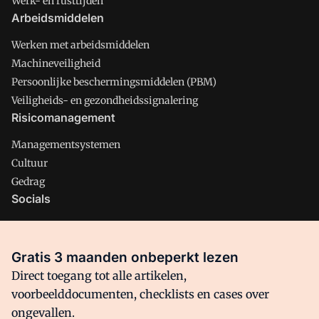
Werk- en rusttijden
Arbeidsmiddelen
Werken met arbeidsmiddelen
Machineveiligheid
Persoonlijke beschermingsmiddelen (PBM)
Veiligheids- en gezondheidssignalering
Risicomanagement
Managementsystemen
Cultuur
Gedrag
Socials
X
LinkedIn
Gratis 3 maanden onbeperkt lezen
Facebook
Direct toegang tot alle artikelen,
voorbeelddocumenten, checklists en cases over
ongevallen.