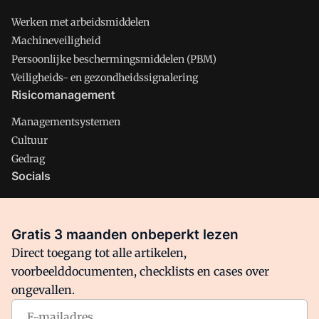
Werken met arbeidsmiddelen
Machineveiligheid
Persoonlijke beschermingsmiddelen (PBM)
Veiligheids- en gezondheidssignalering
Risicomanagement
Managementsystemen
Cultuur
Gedrag
Socials
X
LinkedIn
Gratis 3 maanden onbeperkt lezen
Facebook
Direct toegang tot alle artikelen,
voorbeelddocumenten, checklists en cases over
ongevallen.
Arbo is onderdeel van VMN media. Lees in
ons manifest
waar