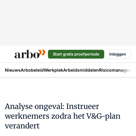
Start gratis proefperiode
Inloggen
Nieuws
Arbobeleid
Werkplek
Arbeidsmiddelen
Risicomanageme
Analyse ongeval: Instrueer
werknemers zodra het V&G-plan
verandert