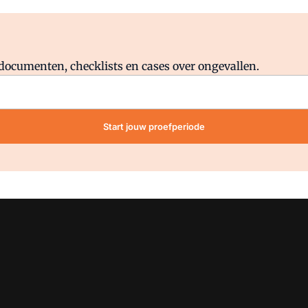
Al abonnee?
Log direct in.
lddocumenten, checklists en cases over ongevallen.
Start jouw proefperiode