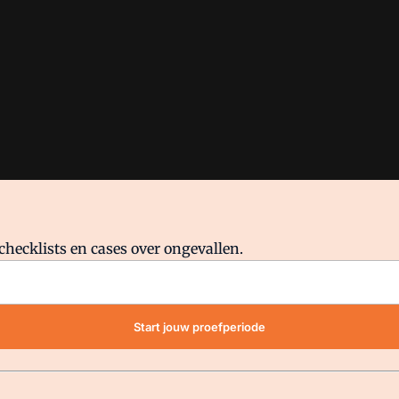
checklists en cases over ongevallen.
waar VMN media voor staat. Op gebruik van deze site zijn de volge
Start jouw proefperiode