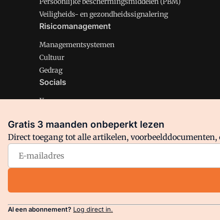
Persoonlijke beschermingsmiddelen (PBM)
Veiligheids- en gezondheidssignalering
Risicomanagement
Managementsystemen
Cultuur
Gedrag
Socials
X
LinkedIn
Gratis 3 maanden onbeperkt lezen
Facebook
Direct toegang tot alle artikelen, voorbeelddocumenten, 
Arbo is onderdeel van VMN media. Lees in
ons manifest
en
Privacy en Cookie beleid
|
Privacy instellingen
Al een abonnement?
Log direct in.