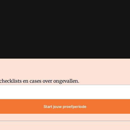
checklists en cases over ongevallen.
waar VMN media voor staat. Op gebruik van deze site zijn de volge
Start jouw proefperiode