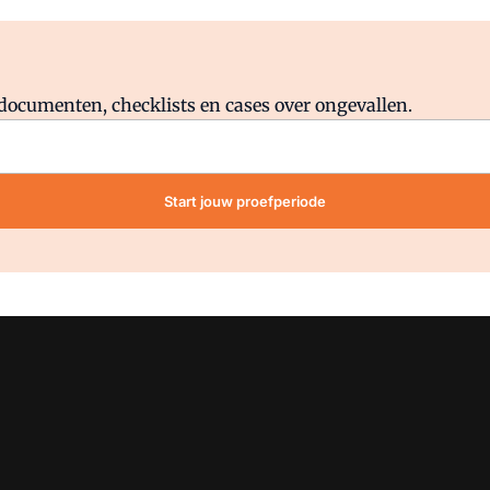
Al abonnee?
Log direct in.
lddocumenten, checklists en cases over ongevallen.
Start jouw proefperiode