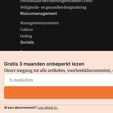
Persoonlijke beschermingsmiddelen (PBM)
Veiligheids- en gezondheidssignalering
Risicomanagement
Managementsystemen
Cultuur
Gedrag
Socials
X
LinkedIn
Gratis 3 maanden onbeperkt lezen
Facebook
Direct toegang tot alle artikelen, voorbeelddocumenten, 
Arbo is onderdeel van VMN media. Lees in
ons manifest
en
Privacy en Cookie beleid
|
Privacy instellingen
Al een abonnement?
Log direct in.