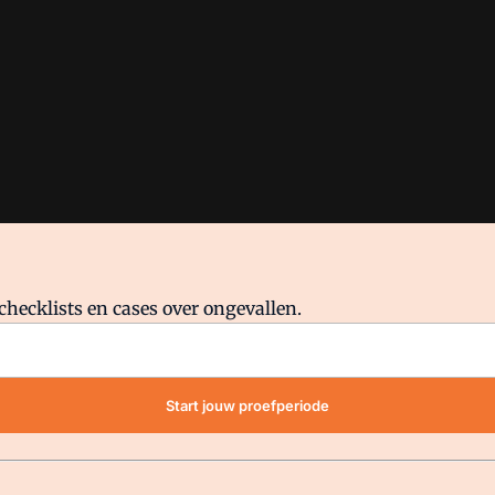
checklists en cases over ongevallen.
waar VMN media voor staat. Op gebruik van deze site zijn de volge
Start jouw proefperiode