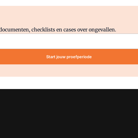
Al abonnee?
Log direct in.
lddocumenten, checklists en cases over ongevallen.
Start jouw proefperiode