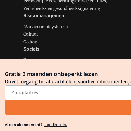
Persoonlijke beschermingsmiddelen (PBM)
Veiligheids- en gezondheidssignalering
Risicomanagement
Managementsystemen
Cultuur
Gedrag
Socials
X
LinkedIn
Gratis 3 maanden onbeperkt lezen
Facebook
Direct toegang tot alle artikelen, voorbeelddocumenten, 
Arbo is onderdeel van VMN media. Lees in
ons manifest
en
Privacy en Cookie beleid
|
Privacy instellingen
Al een abonnement?
Log direct in.