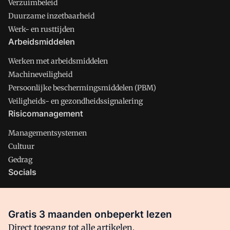
Verzuimbeleid
Duurzame inzetbaarheid
Werk- en rusttijden
Arbeidsmiddelen
Werken met arbeidsmiddelen
Machineveiligheid
Persoonlijke beschermingsmiddelen (PBM)
Veiligheids- en gezondheidssignalering
Risicomanagement
Managementsystemen
Cultuur
Gedrag
Socials
X
LinkedIn
Gratis 3 maanden onbeperkt lezen
Facebook
Direct toegang tot alle artikelen,