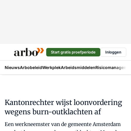
Start gratis proefperiode
Inloggen
Nieuws
Arbobeleid
Werkplek
Arbeidsmiddelen
Risicomanageme
Kantonrechter wijst loonvordering
wegens burn-outklachten af
Een werkneemster van de gemeente Amsterdam