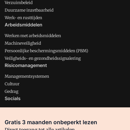
Verzuimbeleid
Duurzame inzetbaarheid
Werk- en rusttijden
Arbeidsmiddelen
Werken met arbeidsmiddelen
Machineveiligheid
Persoonlijke beschermingsmiddelen (PBM)
Veiligheids- en gezondheidssignalering
Risicomanagement
Managementsystemen
Cultuur
Gedrag
Socials
X
LinkedIn
Gratis 3 maanden onbeperkt lezen
Facebook
Direct toegang tot alle artikelen,