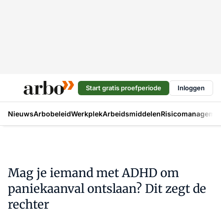
Start gratis proefperiode
Inloggen
Nieuws
Arbobeleid
Werkplek
Arbeidsmiddelen
Risicomanageme
Mag je iemand met ADHD om
paniekaanval ontslaan? Dit zegt de
rechter