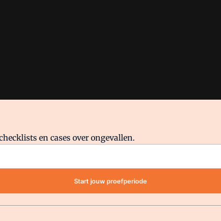
checklists en cases over ongevallen.
waar VMN media voor staat. Op gebruik van deze site zijn de volge
Start jouw proefperiode