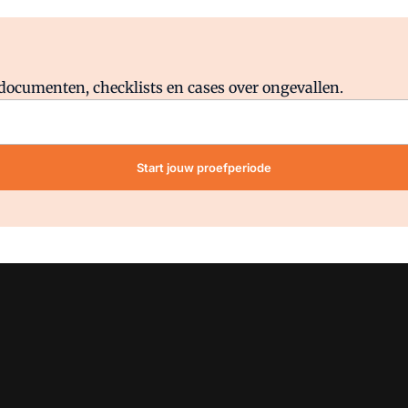
Al abonnee?
Log direct in.
lddocumenten, checklists en cases over ongevallen.
Start jouw proefperiode