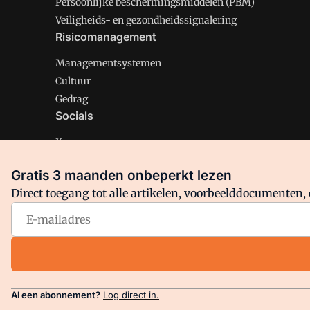
Persoonlijke beschermingsmiddelen (PBM)
Veiligheids- en gezondheidssignalering
Risicomanagement
Managementsystemen
Cultuur
Gedrag
Socials
X
LinkedIn
Gratis 3 maanden onbeperkt lezen
Facebook
Direct toegang tot alle artikelen, voorbeelddocumenten, 
Arbo is onderdeel van VMN media. Lees in
ons manifest
en
Privacy en Cookie beleid
|
Privacy instellingen
Al een abonnement?
Log direct in.