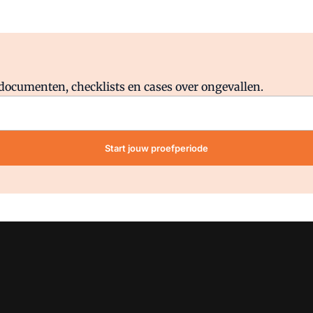
Al abonnee?
Log direct in.
lddocumenten, checklists en cases over ongevallen.
Start jouw proefperiode