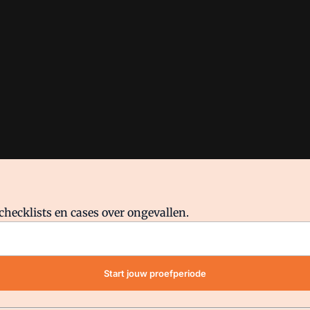
checklists en cases over ongevallen.
waar VMN media voor staat. Op gebruik van deze site zijn de volge
Start jouw proefperiode