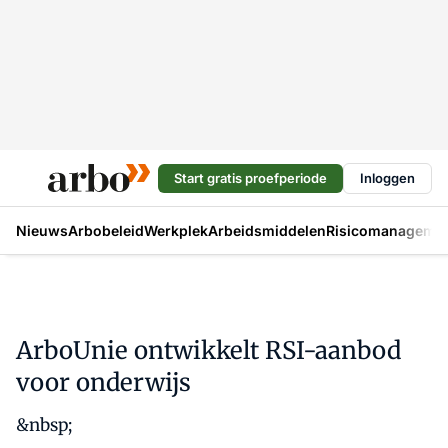
Start gratis proefperiode
Inloggen
Nieuws
Arbobeleid
Werkplek
Arbeidsmiddelen
Risicomanageme
ArboUnie ontwikkelt RSI-aanbod
voor onderwijs
&nbsp;