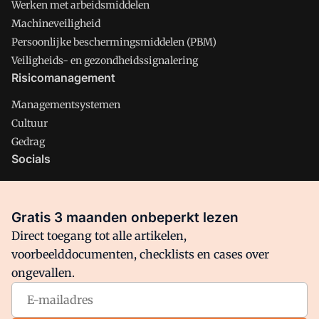
Werken met arbeidsmiddelen
Machineveiligheid
Persoonlijke beschermingsmiddelen (PBM)
Veiligheids- en gezondheidssignalering
Risicomanagement
Managementsystemen
Cultuur
Gedrag
Socials
X
LinkedIn
Gratis 3 maanden onbeperkt lezen
Facebook
Direct toegang tot alle artikelen,
voorbeelddocumenten, checklists en cases over
ongevallen.
Arbo is onderdeel van VMN media. Lees in
ons manifest
waar
VMN media voor staat. Op gebruik van deze site zijn de