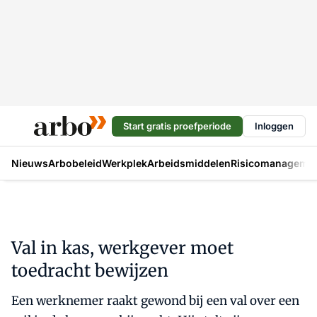
Start gratis proefperiode
Inloggen
Nieuws
Arbobeleid
Werkplek
Arbeidsmiddelen
Risicomanageme
Val in kas, werkgever moet
toedracht bewijzen
Een werknemer raakt gewond bij een val over een