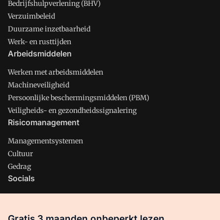
Bedrijfshulpverlening (BHV)
Verzuimbeleid
Duurzame inzetbaarheid
Werk- en rusttijden
Arbeidsmiddelen
Werken met arbeidsmiddelen
Machineveiligheid
Persoonlijke beschermingsmiddelen (PBM)
Veiligheids- en gezondheidssignalering
Risicomanagement
Managementsystemen
Cultuur
Gedrag
Socials
X
LinkedIn
Gratis 3 maanden onbeperkt lezen