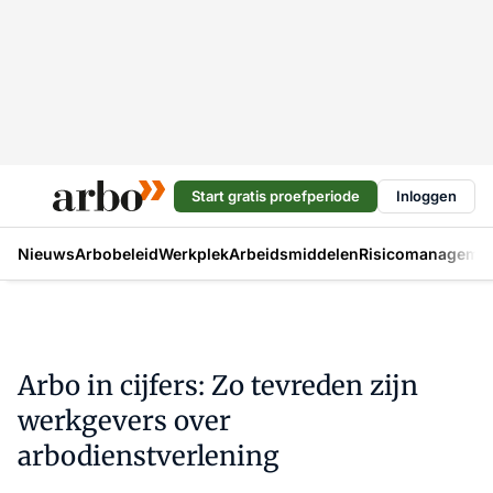
Start gratis proefperiode
Inloggen
Nieuws
Arbobeleid
Werkplek
Arbeidsmiddelen
Risicomanageme
Arbo in cijfers: Zo tevreden zijn
werkgevers over
arbodienstverlening