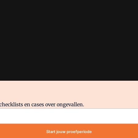
checklists en cases over ongevallen.
waar VMN media voor staat. Op gebruik van deze site zijn de volge
Start jouw proefperiode