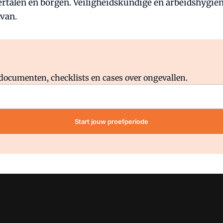
ertalen en borgen. Veiligheidskundige en arbeidshygiën
 van.
Al abonnee?
Log direct in.
lddocumenten, checklists en cases over ongevallen.
Start jouw proefperiode