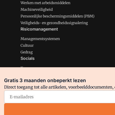
Werken met arbeidsmiddelen
Machineveiligheid
Persoonlijke beschermingsmiddelen (PBM)
Veiligheids- en gezondheidssignalering
Risicomanagement
Managementsystemen
Cultuur
Gedrag
Socials
X
LinkedIn
Gratis 3 maanden onbeperkt lezen
Facebook
Direct toegang tot alle artikelen, voorbeelddocumenten, 
Arbo is onderdeel van VMN media. Lees in
ons manifest
en
Privacy en Cookie beleid
|
Privacy instellingen