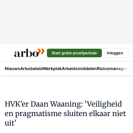
Start gratis proefperiode
Inloggen
Nieuws
Arbobeleid
Werkplek
Arbeidsmiddelen
Risicomanageme
HVK'er Daan Waaning: 'Veiligheid
en pragmatisme sluiten elkaar niet
uit'