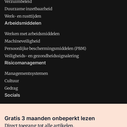
Verzuimbeleid
Duurzame inzetbaarheid
Werk- en rusttijden
Arbeidsmiddelen
Werken met arbeidsmiddelen
Machineveiligheid
Persoonlijke beschermingsmiddelen (PBM)
Veiligheids- en gezondheidssignalering
Risicomanagement
Managementsystemen
Cultuur
Gedrag
Socials
X
LinkedIn
Gratis 3 maanden onbeperkt lezen
Facebook
Direct toegang tot alle artikelen,