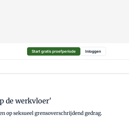
Start gratis proefperiode
Inloggen
p de werkvloer'
en op seksueel grensoverschrijdend gedrag.