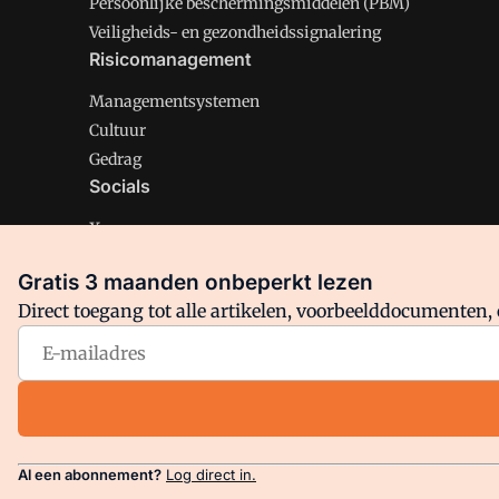
Persoonlijke beschermingsmiddelen (PBM)
Veiligheids- en gezondheidssignalering
Risicomanagement
Managementsystemen
Cultuur
Gedrag
Socials
X
LinkedIn
Gratis 3 maanden onbeperkt lezen
Facebook
Direct toegang tot alle artikelen, voorbeelddocumenten, 
Arbo is onderdeel van VMN media. Lees in
ons manifest
en
Privacy en Cookie beleid
|
Privacy instellingen
Al een abonnement?
Log direct in.