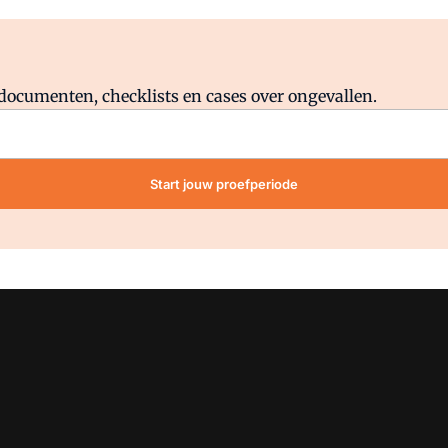
Al abonnee?
Log direct in.
lddocumenten, checklists en cases over ongevallen.
Start jouw proefperiode