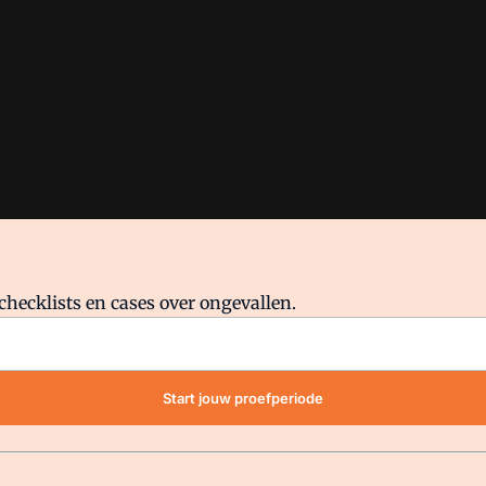
checklists en cases over ongevallen.
waar VMN media voor staat. Op gebruik van deze site zijn de volge
Start jouw proefperiode