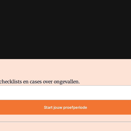
checklists en cases over ongevallen.
waar VMN media voor staat. Op gebruik van deze site zijn de volge
Start jouw proefperiode