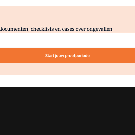
Al abonnee?
Log direct in.
lddocumenten, checklists en cases over ongevallen.
Start jouw proefperiode