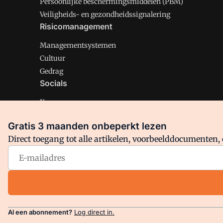
Persoonlijke beschermingsmiddelen (PBM)
Veiligheids- en gezondheidssignalering
Risicomanagement
Managementsystemen
Cultuur
Gedrag
Socials
X
LinkedIn
Gratis 3 maanden onbeperkt lezen
Facebook
Direct toegang tot alle artikelen, voorbeelddocumenten, 
Arbo is onderdeel van VMN media. Lees in
ons manifest
en
Privacy en Cookie beleid
|
Privacy instellingen
Al een abonnement?
Log direct in.