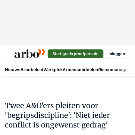
Start gratis proefperiode
Inloggen
Nieuws
Arbobeleid
Werkplek
Arbeidsmiddelen
Risicomanageme
Twee A&O'ers pleiten voor
'begripsdiscipline': 'Niet ieder
conflict is ongewenst gedrag'