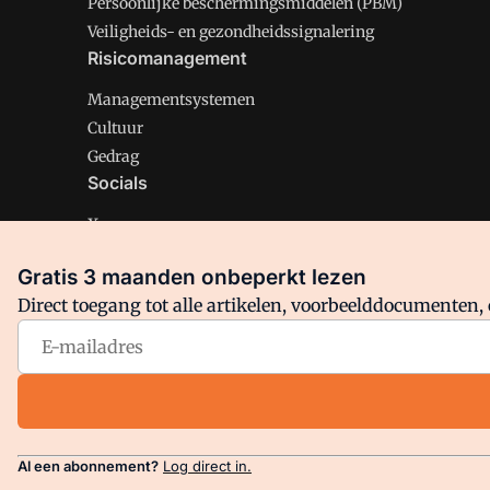
Persoonlijke beschermingsmiddelen (PBM)
Veiligheids- en gezondheidssignalering
Risicomanagement
Managementsystemen
Cultuur
Gedrag
Socials
X
LinkedIn
Gratis 3 maanden onbeperkt lezen
Facebook
Direct toegang tot alle artikelen, voorbeelddocumenten, 
Arbo is onderdeel van VMN media. Lees in
ons manifest
en
Privacy en Cookie beleid
|
Privacy instellingen
Al een abonnement?
Log direct in.