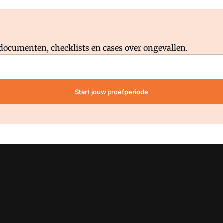
Al abonnee?
Log direct in.
lddocumenten, checklists en cases over ongevallen.
Start jouw proefperiode