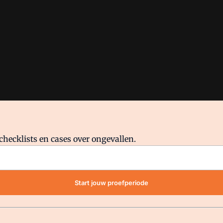
checklists en cases over ongevallen.
waar VMN media voor staat. Op gebruik van deze site zijn de volge
Start jouw proefperiode