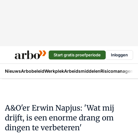
Start gratis proefperiode
Inloggen
Nieuws
Arbobeleid
Werkplek
Arbeidsmiddelen
Risicomanageme
A&O'er Erwin Napjus: 'Wat mij
drijft, is een enorme drang om
dingen te verbeteren'