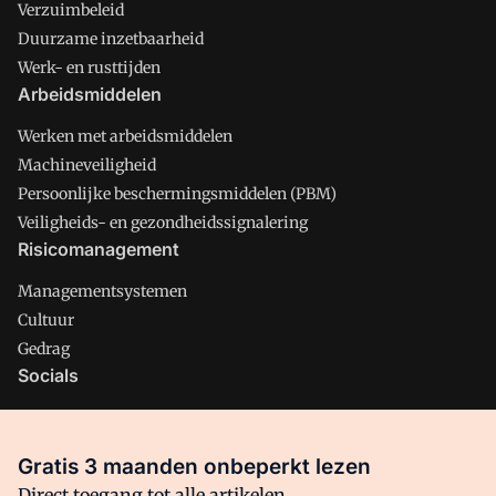
Verzuimbeleid
Duurzame inzetbaarheid
Werk- en rusttijden
Arbeidsmiddelen
Werken met arbeidsmiddelen
Machineveiligheid
Persoonlijke beschermingsmiddelen (PBM)
Veiligheids- en gezondheidssignalering
Risicomanagement
Managementsystemen
Cultuur
Gedrag
Socials
X
LinkedIn
Gratis 3 maanden onbeperkt lezen
Facebook
Direct toegang tot alle artikelen,