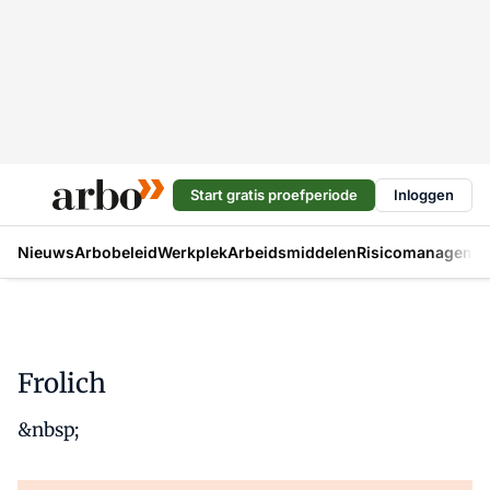
Start gratis proefperiode
Inloggen
Nieuws
Arbobeleid
Werkplek
Arbeidsmiddelen
Risicomanageme
Frolich
&nbsp;