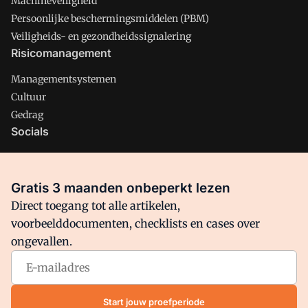
Machineveiligheid
Persoonlijke beschermingsmiddelen (PBM)
Veiligheids- en gezondheidssignalering
Risicomanagement
Managementsystemen
Cultuur
Gedrag
Socials
X
LinkedIn
Gratis 3 maanden onbeperkt lezen
Facebook
Direct toegang tot alle artikelen,
voorbeelddocumenten, checklists en cases over
ongevallen.
Arbo is onderdeel van VMN media. Lees in
ons manifest
waar
VMN media voor staat. Op gebruik van deze site zijn de
volgende regelingen van toepassing:
Algemene Voorwaarden
Start jouw proefperiode
en
Privacy en Cookie beleid
|
Privacy instellingen