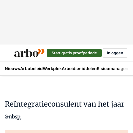
Start gratis proefperiode
Inloggen
Nieuws
Arbobeleid
Werkplek
Arbeidsmiddelen
Risicomanageme
Reïntegratieconsulent van het jaar
&nbsp;