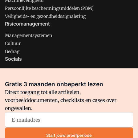
Machineveiligheid
Persoonlijke beschermingsmiddelen (PBM)
Veiligheids- en gezondheidssignalering
Risicomanagement
Managementsystemen
Cultuur
Gedrag
Socials
X
LinkedIn
Gratis 3 maanden onbeperkt lezen
Facebook
Direct toegang tot alle artikelen,
voorbeelddocumenten, checklists en cases over
ongevallen.
Arbo is onderdeel van VMN media. Lees in
ons manifest
waar
VMN media voor staat. Op gebruik van deze site zijn de
volgende regelingen van toepassing:
Algemene Voorwaarden
Start jouw proefperiode
en
Privacy en Cookie beleid
|
Privacy instellingen