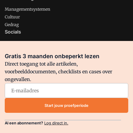
Managementsystemen
Cultuur
Gedrag
Socials
X
LinkedIn
Gratis 3 maanden onbeperkt lezen
Facebook
Direct toegang tot alle artikelen,
voorbeelddocumenten, checklists en cases over
ongevallen.
Arbo is onderdeel van VMN media. Lees in
ons manifest
waar
VMN media voor staat. Op gebruik van deze site zijn de
volgende regelingen van toepassing:
Algemene Voorwaarden
Start jouw proefperiode
en
Privacy en Cookie beleid
|
Privacy instellingen
Al een abonnement?
Log direct in.