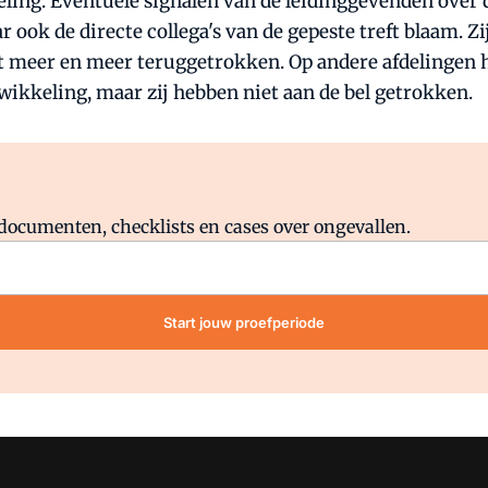
ling. Eventuele signalen van de leidinggevenden over de
r ook de directe collega's van de gepeste treft blaam. 
t meer en meer teruggetrokken. Op andere afdelingen ha
twikkeling, maar zij hebben niet aan de bel getrokken.
Al abonnee?
Log direct in.
lddocumenten, checklists en cases over ongevallen.
Start jouw proefperiode