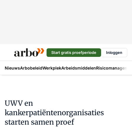
Start gratis proefperiode
Inloggen
Nieuws
Arbobeleid
Werkplek
Arbeidsmiddelen
Risicomanageme
UWV en
kankerpatiëntenorganisaties
starten samen proef