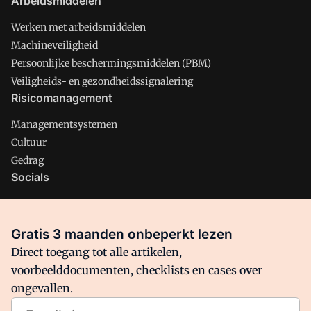
Arbeidsmiddelen
Werken met arbeidsmiddelen
Machineveiligheid
Persoonlijke beschermingsmiddelen (PBM)
Veiligheids- en gezondheidssignalering
Risicomanagement
Managementsystemen
Cultuur
Gedrag
Socials
X
LinkedIn
Gratis 3 maanden onbeperkt lezen
Facebook
Direct toegang tot alle artikelen,
voorbeelddocumenten, checklists en cases over
ongevallen.
Arbo is onderdeel van VMN media. Lees in
ons manifest
waar