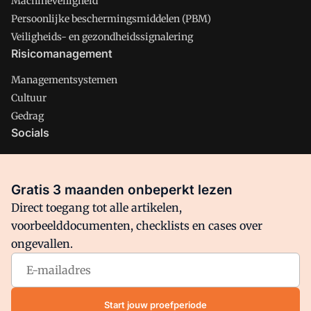
Machineveiligheid
Persoonlijke beschermingsmiddelen (PBM)
Veiligheids- en gezondheidssignalering
Risicomanagement
Managementsystemen
Cultuur
Gedrag
Socials
X
LinkedIn
Gratis 3 maanden onbeperkt lezen
Facebook
Direct toegang tot alle artikelen,
voorbeelddocumenten, checklists en cases over
ongevallen.
Arbo is onderdeel van VMN media. Lees in
ons manifest
waar
VMN media voor staat. Op gebruik van deze site zijn de
volgende regelingen van toepassing:
Algemene Voorwaarden
Start jouw proefperiode
en
Privacy en Cookie beleid
|
Privacy instellingen