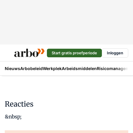
Start gratis proefperiode
Inloggen
Nieuws
Arbobeleid
Werkplek
Arbeidsmiddelen
Risicomanageme
Reacties
&nbsp;