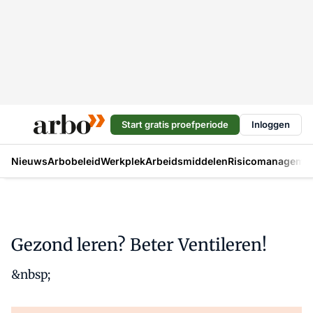
Start gratis proefperiode
Inloggen
Nieuws
Arbobeleid
Werkplek
Arbeidsmiddelen
Risicomanageme
Gezond leren? Beter Ventileren!
&nbsp;