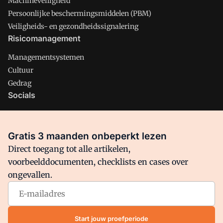
Machineveiligheid
Persoonlijke beschermingsmiddelen (PBM)
Veiligheids- en gezondheidssignalering
Risicomanagement
Managementsystemen
Cultuur
Gedrag
Socials
X
LinkedIn
Gratis 3 maanden onbeperkt lezen
Facebook
Direct toegang tot alle artikelen,
voorbeelddocumenten, checklists en cases over
ongevallen.
Arbo is onderdeel van VMN media. Lees in
ons manifest
waar
VMN media voor staat. Op gebruik van deze site zijn de
volgende regelingen van toepassing:
Algemene Voorwaarden
Start jouw proefperiode
en
Privacy en Cookie beleid
|
Privacy instellingen