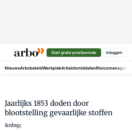
Start gratis proefperiode
Inloggen
Nieuws
Arbobeleid
Werkplek
Arbeidsmiddelen
Risicomanageme
Jaarlijks 1853 doden door
blootstelling gevaarlijke stoffen
&nbsp;