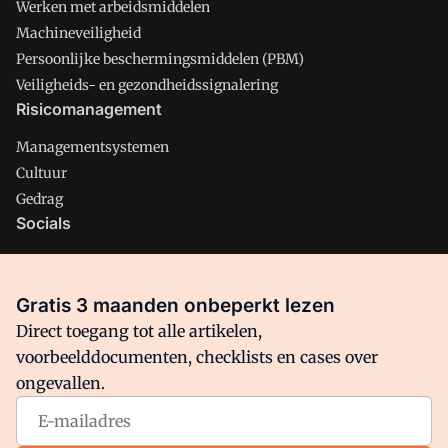
Werken met arbeidsmiddelen
Machineveiligheid
Persoonlijke beschermingsmiddelen (PBM)
Veiligheids- en gezondheidssignalering
Risicomanagement
Managementsystemen
Cultuur
Gedrag
Socials
X
LinkedIn
Gratis 3 maanden onbeperkt lezen
Facebook
Direct toegang tot alle artikelen,
voorbeelddocumenten, checklists en cases over
ongevallen.
Arbo is onderdeel van VMN media. Lees in
ons manifest
waar
VMN media voor staat. Op gebruik van deze site zijn de