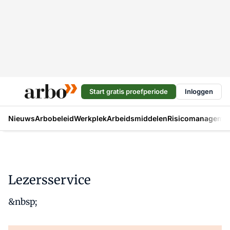
Start gratis proefperiode
Inloggen
Nieuws
Arbobeleid
Werkplek
Arbeidsmiddelen
Risicomanageme
Lezersservice
&nbsp;