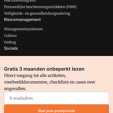
Machineveiligheid
Persoonlijke beschermingsmiddelen (PBM)
Veiligheids- en gezondheidssignalering
Risicomanagement
Managementsystemen
Cultuur
Gedrag
Socials
X
LinkedIn
Gratis 3 maanden onbeperkt lezen
Facebook
Direct toegang tot alle artikelen,
voorbeelddocumenten, checklists en cases over
ongevallen.
Arbo is onderdeel van VMN media. Lees in
ons manifest
waar
VMN media voor staat. Op gebruik van deze site zijn de
volgende regelingen van toepassing:
Algemene Voorwaarden
Start jouw proefperiode
en
Privacy en Cookie beleid
|
Privacy instellingen