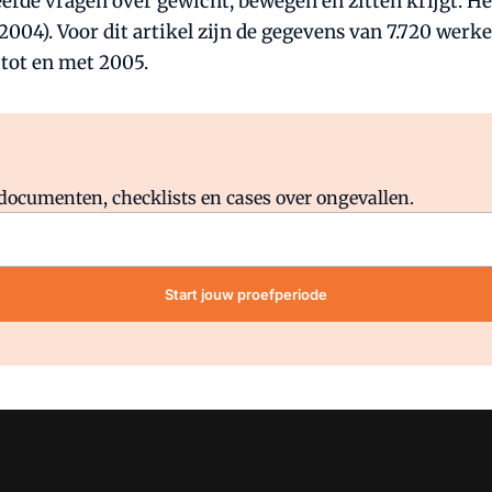
rde vragen over gewicht, bewegen en zitten krijgt. He
2004). Voor dit artikel zijn de gegevens van 7.720 werk
tot en met 2005.
Al abonnee?
Log direct in.
lddocumenten, checklists en cases over ongevallen.
Start jouw proefperiode