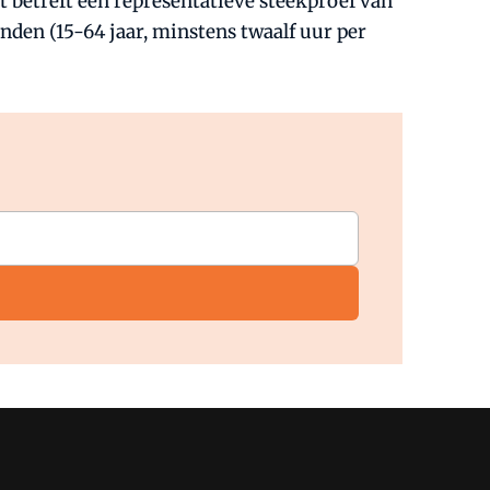
t betreft een representatieve steekproef van
enden (15-64 jaar, minstens twaalf uur per