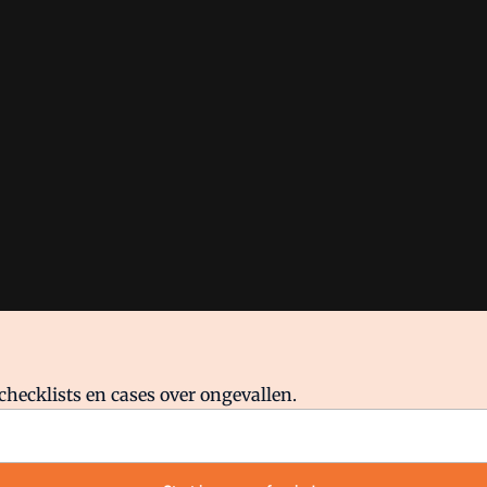
checklists en cases over ongevallen.
waar VMN media voor staat. Op gebruik van deze site zijn de volge