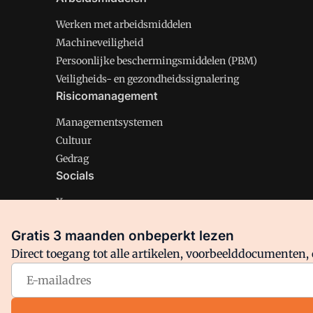
Werken met arbeidsmiddelen
Machineveiligheid
Persoonlijke beschermingsmiddelen (PBM)
Veiligheids- en gezondheidssignalering
Risicomanagement
Managementsystemen
Cultuur
Gedrag
Socials
X
LinkedIn
Gratis 3 maanden onbeperkt lezen
Facebook
Direct toegang tot alle artikelen, voorbeelddocumenten, 
Arbo is onderdeel van VMN media. Lees in
ons manifest