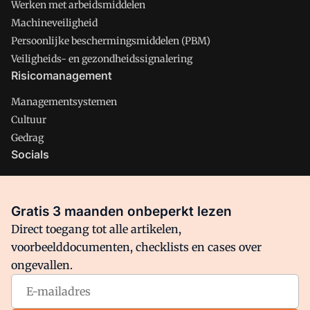
Werken met arbeidsmiddelen
Machineveiligheid
Persoonlijke beschermingsmiddelen (PBM)
Veiligheids- en gezondheidssignalering
Risicomanagement
Managementsystemen
Cultuur
Gedrag
Socials
X
LinkedIn
Gratis 3 maanden onbeperkt lezen
Facebook
Direct toegang tot alle artikelen,
voorbeelddocumenten, checklists en cases over
ongevallen.
Arbo is onderdeel van VMN media. Lees in
ons manifest
waar
VMN media voor staat. Op gebruik van deze site zijn de