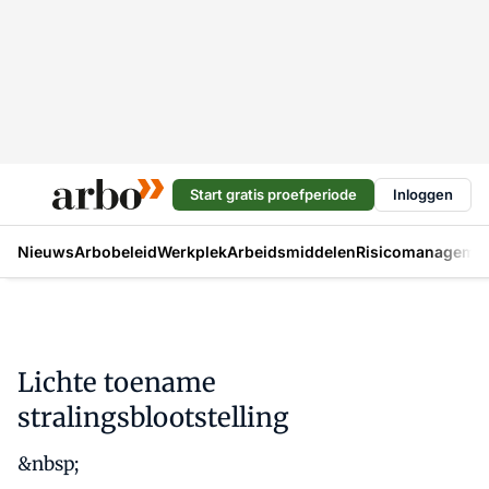
Start gratis proefperiode
Inloggen
Nieuws
Arbobeleid
Werkplek
Arbeidsmiddelen
Risicomanageme
Lichte toename
stralingsblootstelling
&nbsp;