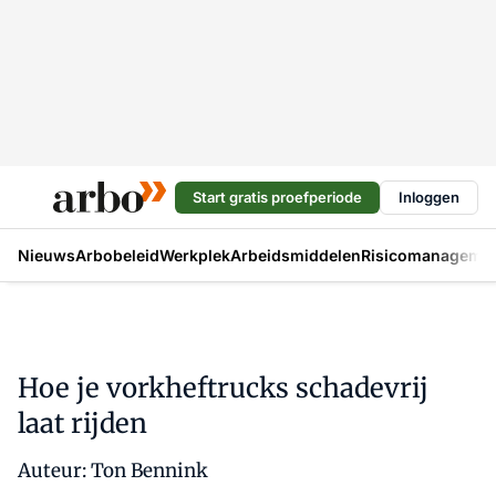
Start gratis proefperiode
Inloggen
Nieuws
Arbobeleid
Werkplek
Arbeidsmiddelen
Risicomanageme
Hoe je vorkheftrucks schadevrij
laat rijden
Auteur: Ton Bennink