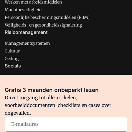
Werken met arbeidsmiddelen
Machineveiligheid
Persoonlijke beschermingsmiddelen (PBM)
Veiligheids- en gezondheidssignalering
Risicomanagement
Managementsystemen
Cultuur
Gedrag
Socials
X
LinkedIn
Gratis 3 maanden onbeperkt lezen
Facebook
Direct toegang tot alle artikelen,
voorbeelddocumenten, checklists en cases over
ongevallen.
Arbo is onderdeel van VMN media. Lees in
ons manifest
waar
VMN media voor staat. Op gebruik van deze site zijn de