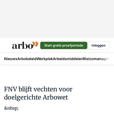
Start gratis proefperiode
Inloggen
Nieuws
Arbobeleid
Werkplek
Arbeidsmiddelen
Risicomanageme
FNV blijft vechten voor
doelgerichte Arbowet
&nbsp;