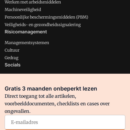
Werken met arbeidsmiddelen
Machineveiligheid
Persoonlijke beschermingsmiddelen (PBM)
Veiligheids- en gezondheidssignalering
Risicomanagement
Managementsystemen
Cultuur
Gedrag
Socials
X
LinkedIn
Gratis 3 maanden onbeperkt lezen
Facebook
Direct toegang tot alle artikelen,
voorbeelddocumenten, checklists en cases over
ongevallen.
Arbo is onderdeel van VMN media. Lees in
ons manifest
waar
VMN media voor staat. Op gebruik van deze site zijn de