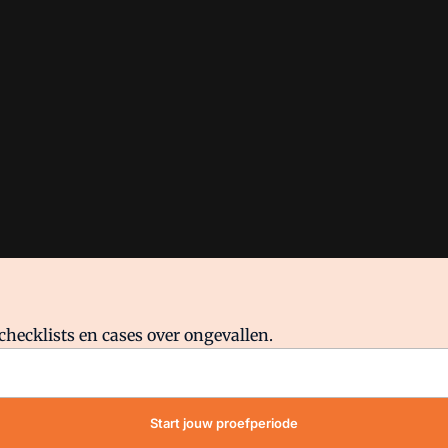
checklists en cases over ongevallen.
waar VMN media voor staat. Op gebruik van deze site zijn de volge
Start jouw proefperiode