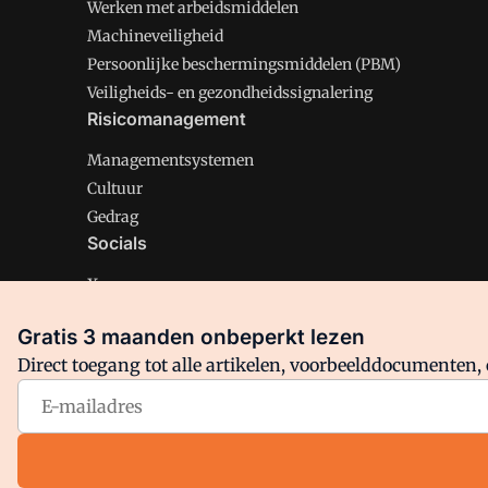
Werken met arbeidsmiddelen
Machineveiligheid
Persoonlijke beschermingsmiddelen (PBM)
Veiligheids- en gezondheidssignalering
Risicomanagement
Managementsystemen
Cultuur
Gedrag
Socials
X
LinkedIn
Gratis 3 maanden onbeperkt lezen
Facebook
Direct toegang tot alle artikelen, voorbeelddocumenten, 
Arbo is onderdeel van VMN media. Lees in
ons manifest
en
Privacy en Cookie beleid
|
Privacy instellingen