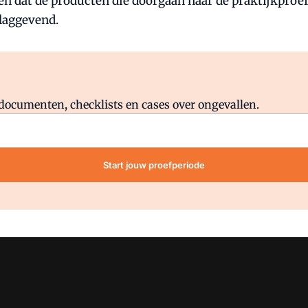
at de producten die doorgaan naar de praktijkproef, di
laggevend.
Al abonnee?
Log direct in.
lddocumenten, checklists en cases over ongevallen.
Start jouw proefperiode