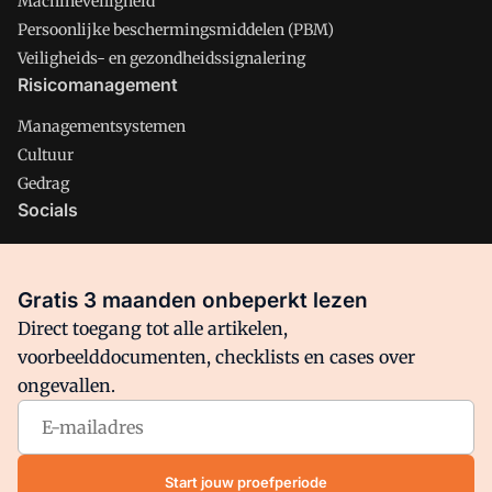
Machineveiligheid
Persoonlijke beschermingsmiddelen (PBM)
Veiligheids- en gezondheidssignalering
Risicomanagement
Managementsystemen
Cultuur
Gedrag
Socials
X
LinkedIn
Gratis 3 maanden onbeperkt lezen
Facebook
Direct toegang tot alle artikelen,
voorbeelddocumenten, checklists en cases over
ongevallen.
Arbo is onderdeel van VMN media. Lees in
ons manifest
waar
VMN media voor staat. Op gebruik van deze site zijn de
volgende regelingen van toepassing:
Algemene Voorwaarden
Start jouw proefperiode
en
Privacy en Cookie beleid
|
Privacy instellingen