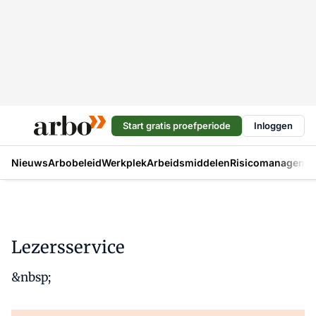
Start gratis proefperiode
Inloggen
Nieuws
Arbobeleid
Werkplek
Arbeidsmiddelen
Risicomanageme
Lezersservice
&nbsp;