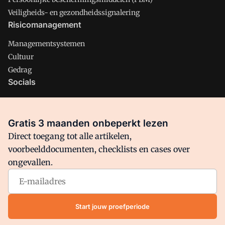
Veiligheids- en gezondheidssignalering
Risicomanagement
Managementsystemen
Cultuur
Gedrag
Socials
X
LinkedIn
Gratis 3 maanden onbeperkt lezen
Facebook
Direct toegang tot alle artikelen,
voorbeelddocumenten, checklists en cases over
ongevallen.
Arbo is onderdeel van VMN media. Lees in
ons manifest
waar
VMN media voor staat. Op gebruik van deze site zijn de
volgende regelingen van toepassing:
Algemene Voorwaarden
Start jouw proefperiode
en
Privacy en Cookie beleid
|
Privacy instellingen