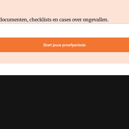
Al abonnee?
Log direct in.
lddocumenten, checklists en cases over ongevallen.
Start jouw proefperiode