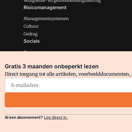
Veiligheids- en gezondheidssignalering
Risicomanagement
Managementsystemen
Cultuur
Gedrag
Socials
X
LinkedIn
Gratis 3 maanden onbeperkt lezen
Facebook
Direct toegang tot alle artikelen, voorbeelddocumenten, 
Arbo is onderdeel van VMN media. Lees in
ons manifest
en
Privacy en Cookie beleid
|
Privacy instellingen
Al een abonnement?
Log direct in.