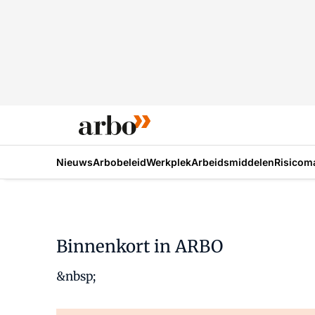
Nieuws
Arbobeleid
Werkplek
Arbeidsmiddelen
Risicom
Binnenkort in ARBO
&nbsp;