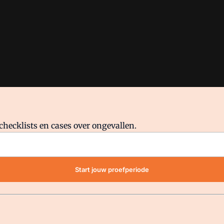
checklists en cases over ongevallen.
waar VMN media voor staat. Op gebruik van deze site zijn de volge
Start jouw proefperiode