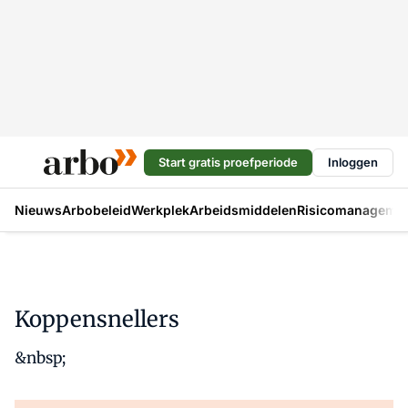
Start gratis proefperiode
Inloggen
Nieuws
Arbobeleid
Werkplek
Arbeidsmiddelen
Risicomanageme
Koppensnellers
&nbsp;