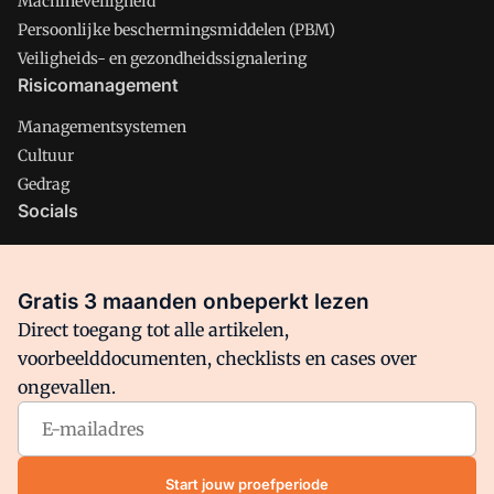
Machineveiligheid
Persoonlijke beschermingsmiddelen (PBM)
Veiligheids- en gezondheidssignalering
Risicomanagement
Managementsystemen
Cultuur
Gedrag
Socials
X
LinkedIn
Gratis 3 maanden onbeperkt lezen
Facebook
Direct toegang tot alle artikelen,
voorbeelddocumenten, checklists en cases over
ongevallen.
Arbo is onderdeel van VMN media. Lees in
ons manifest
waar
VMN media voor staat. Op gebruik van deze site zijn de
volgende regelingen van toepassing:
Algemene Voorwaarden
Start jouw proefperiode
en
Privacy en Cookie beleid
|
Privacy instellingen