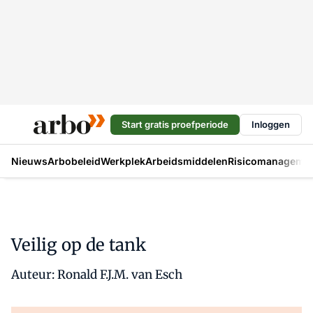
Start gratis proefperiode
Inloggen
Nieuws
Arbobeleid
Werkplek
Arbeidsmiddelen
Risicomanageme
Veilig op de tank
Auteur: Ronald F.J.M. van Esch