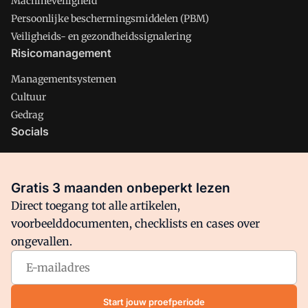
Machineveiligheid
Persoonlijke beschermingsmiddelen (PBM)
Veiligheids- en gezondheidssignalering
Risicomanagement
Managementsystemen
Cultuur
Gedrag
Socials
X
LinkedIn
Gratis 3 maanden onbeperkt lezen
Facebook
Direct toegang tot alle artikelen,
voorbeelddocumenten, checklists en cases over
ongevallen.
Arbo is onderdeel van VMN media. Lees in
ons manifest
waar
VMN media voor staat. Op gebruik van deze site zijn de
volgende regelingen van toepassing:
Algemene Voorwaarden
Start jouw proefperiode
en
Privacy en Cookie beleid
|
Privacy instellingen