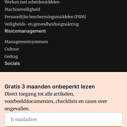
Werken met arbeidsmiddelen
Machineveiligheid
Persoonlijke beschermingsmiddelen (PBM)
Veiligheids- en gezondheidssignalering
Risicomanagement
Managementsystemen
Cultuur
Gedrag
Socials
X
LinkedIn
Gratis 3 maanden onbeperkt lezen
Facebook
Direct toegang tot alle artikelen,
voorbeelddocumenten, checklists en cases over
ongevallen.
Arbo is onderdeel van VMN media. Lees in
ons manifest
waar
VMN media voor staat. Op gebruik van deze site zijn de