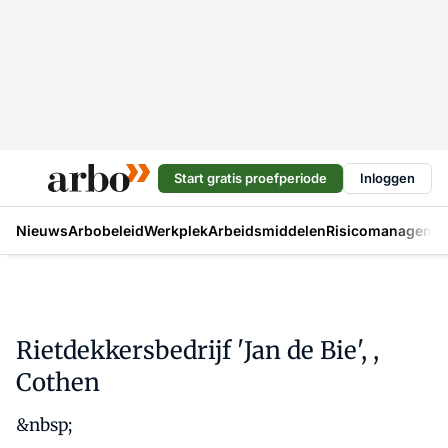
Start gratis proefperiode
Inloggen
Nieuws
Arbobeleid
Werkplek
Arbeidsmiddelen
Risicomanageme
Rietdekkersbedrijf 'Jan de Bie', ,
Cothen
&nbsp;