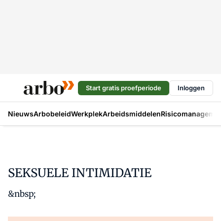
Start gratis proefperiode
Inloggen
Nieuws
Arbobeleid
Werkplek
Arbeidsmiddelen
Risicomanageme
SEKSUELE INTIMIDATIE
&nbsp;