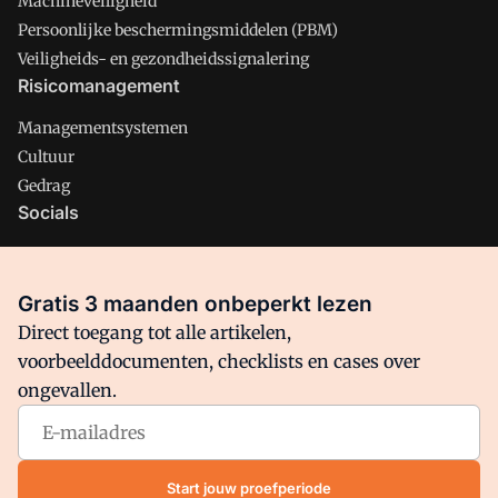
Machineveiligheid
Persoonlijke beschermingsmiddelen (PBM)
Veiligheids- en gezondheidssignalering
Risicomanagement
Managementsystemen
Cultuur
Gedrag
Socials
X
LinkedIn
Gratis 3 maanden onbeperkt lezen
Facebook
Direct toegang tot alle artikelen,
voorbeelddocumenten, checklists en cases over
ongevallen.
Arbo is onderdeel van VMN media. Lees in
ons manifest
waar
VMN media voor staat. Op gebruik van deze site zijn de
volgende regelingen van toepassing:
Algemene Voorwaarden
Start jouw proefperiode
en
Privacy en Cookie beleid
|
Privacy instellingen