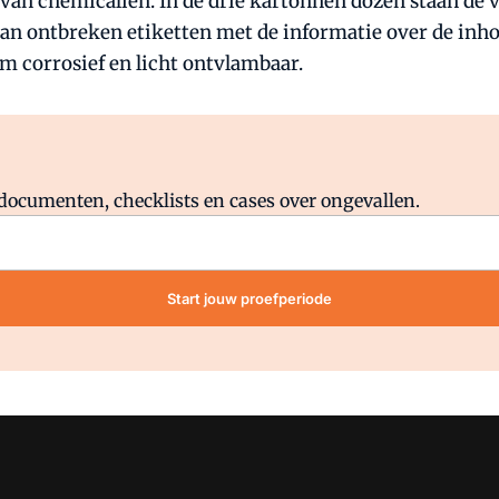
van chemicalien. In de drie kartonnen dozen staan de v
van ontbreken etiketten met de informatie over de inho
um corrosief en licht ontvlambaar.
Al abonnee?
Log direct in.
lddocumenten, checklists en cases over ongevallen.
Start jouw proefperiode