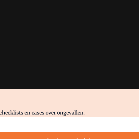
checklists en cases over ongevallen.
waar VMN media voor staat. Op gebruik van deze site zijn de volge