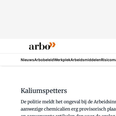
Nieuws
Arbobeleid
Werkplek
Arbeidsmiddelen
Risicom
Kaliumspetters
De politie meldt het ongeval bij de Arbeidsins
aanwezige chemicalien erg provisorisch plaat