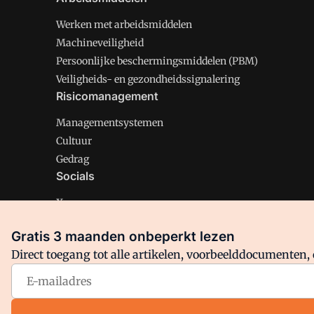
Werken met arbeidsmiddelen
Machineveiligheid
Persoonlijke beschermingsmiddelen (PBM)
Veiligheids- en gezondheidssignalering
Risicomanagement
Managementsystemen
Cultuur
Gedrag
Socials
X
LinkedIn
Gratis 3 maanden onbeperkt lezen
Facebook
Direct toegang tot alle artikelen, voorbeelddocumenten, 
Arbo is onderdeel van VMN media. Lees in
ons manifest